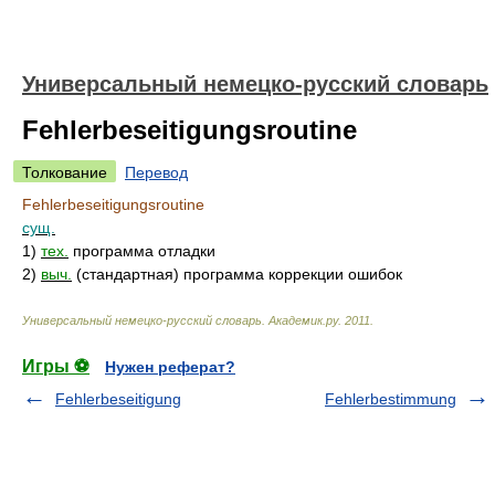
Универсальный немецко-русский словарь
Fehlerbeseitigungsroutine
Толкование
Перевод
Fehlerbeseitigungsroutine
сущ.
1)
тех.
программа отладки
2)
выч.
(стандартная) программа коррекции ошибок
Универсальный немецко-русский словарь
.
Академик.ру
.
2011
.
Игры ⚽
Нужен реферат?
Fehlerbeseitigung
Fehlerbestimmung